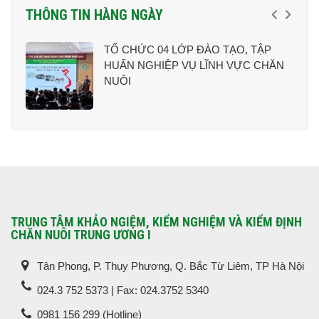
THÔNG TIN HÀNG NGÀY
ẤY
TỔ CHỨC 04 LỚP ĐÀO TẠO, TẬP
HUẤN NGHIỆP VỤ LĨNH VỰC CHĂN
NUÔI
TRUNG TÂM KHẢO NGIỆM, KIỂM NGHIỆM VÀ KIỂM ĐỊNH
CHĂN NUÔI TRUNG ƯƠNG I
Tân Phong, P. Thụy Phương, Q. Bắc Từ Liêm, TP Hà Nội
024.3 752 5373 | Fax: 024.3752 5340
0981 156 299 (Hotline)