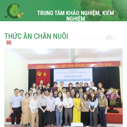
TRUNG TÂM KHẢO NGHIỆM, KIỂM
NGHIỆM
VÀ KIỂM ĐỊNH CHĂN NUÔI TRUNG ƯƠNG
I
THỨC ĂN CHĂN NUÔI