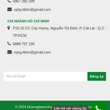
0967 283 299
vphp.ttkkn@gmail.com
CHI NHÁNH HỒ CHÍ MINH
P10.10 CC City Home, Nguyễn Thị Định, P. Cát Lái - Q.2 -
TP.HCM
0888 797 199
vpsg.ttkkn@gmail.com
© 2024 khaonghiemchannuoi.vn. All rights reserved
Liên hệ với chúng tôi