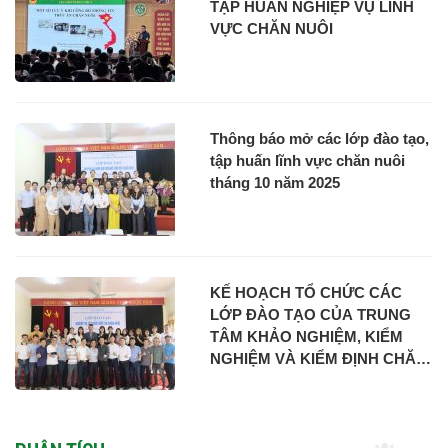
TẬP HUẤN NGHIỆP VỤ LĨNH
VỰC CHĂN NUÔI
Thông báo mở các lớp đào tạo,
tập huấn lĩnh vực chăn nuôi
tháng 10 năm 2025
KẾ HOẠCH TỔ CHỨC CÁC
LỚP ĐÀO TẠO CỦA TRUNG
TÂM KHẢO NGHIỆM, KIỂM
NGHIỆM VÀ KIỂM ĐỊNH CHĂN
NUÔI TWI