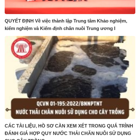
QUYẾT ĐỊNH Về việc thành lập Trung tâm Khảo nghiệm,
kiểm nghiệm và Kiểm định chăn nuôi Trung ương I
CÁC TÀI LIỆU, HỒ SƠ CẦN XEM XÉT TRONG QUÁ TRÌNH
ĐÁNH GIÁ HỢP QUY NƯỚC THẢI CHĂN NUÔI SỬ DỤNG