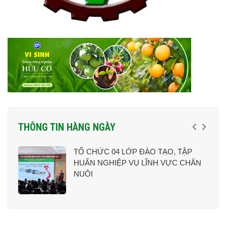
THÔNG TIN HÀNG NGÀY
ẤY
TỔ CHỨC 04 LỚP ĐÀO TẠO, TẬP
HUẤN NGHIỆP VỤ LĨNH VỰC CHĂN
NUÔI