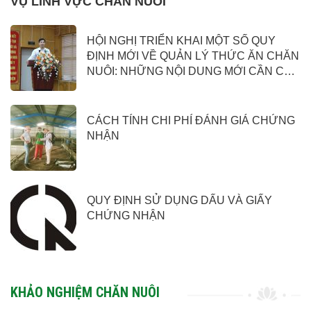
VỤ LĨNH VỰC CHĂN NUÔI
HỘI NGHỊ TRIỂN KHAI MỘT SỐ QUY
ĐỊNH MỚI VỀ QUẢN LÝ THỨC ĂN CHĂN
NUÔI: NHỮNG NỘI DUNG MỚI CẦN CHÚ
Ý
CÁCH TÍNH CHI PHÍ ĐÁNH GIÁ CHỨNG
NHẬN
QUY ĐỊNH SỬ DỤNG DẤU VÀ GIẤY
CHỨNG NHẬN
KHẢO NGHIỆM CHĂN NUÔI