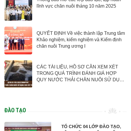
lĩnh vực chăn nuôi tháng 10 năm 2025
QUYẾT ĐỊNH Về việc thành lập Trung tâm
Khảo nghiệm, kiểm nghiệm và Kiểm định
chăn nuôi Trung ương I
CÁC TÀI LIỆU, HỒ SƠ CẦN XEM XÉT
TRONG QUÁ TRÌNH ĐÁNH GIÁ HỢP
QUY NƯỚC THẢI CHĂN NUÔI SỬ DỤNG
CHO CÂY TRỒNG
ĐÀO TẠO
TỔ CHỨC 04 LỚP ĐÀO TẠO,