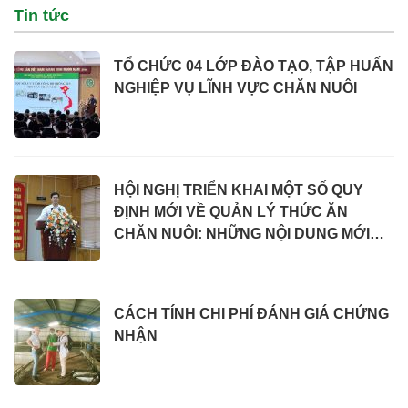
Tin tức
TỔ CHỨC 04 LỚP ĐÀO TẠO, TẬP HUẤN
NGHIỆP VỤ LĨNH VỰC CHĂN NUÔI
HỘI NGHỊ TRIỂN KHAI MỘT SỐ QUY
ĐỊNH MỚI VỀ QUẢN LÝ THỨC ĂN
CHĂN NUÔI: NHỮNG NỘI DUNG MỚI
CẦN CHÚ Ý
CÁCH TÍNH CHI PHÍ ĐÁNH GIÁ CHỨNG
NHẬN